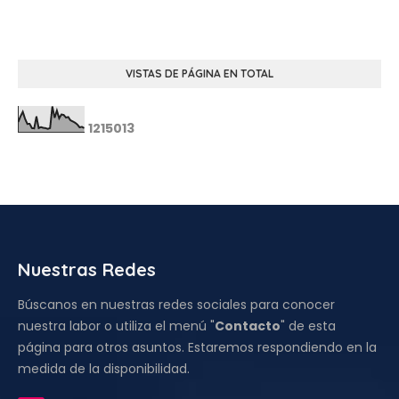
VISTAS DE PÁGINA EN TOTAL
1
2
1
5
0
1
3
Nuestras Redes
Búscanos en nuestras redes sociales para conocer
nuestra labor o utiliza el menú "
Contacto
" de esta
página para otros asuntos. Estaremos respondiendo en la
medida de la disponibilidad.