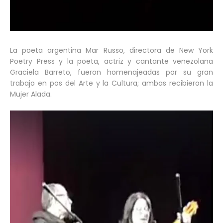
La poeta argentina Mar Russo, directora de New York
Poetry Press y la poeta, actriz y cantante venezolana
Graciela Barreto, fueron homenajeadas por su gran
trabajo en pos del Arte y la Cultura; ambas recibieron la
Mujer Alada.