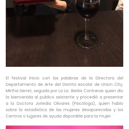
El festival inicio con las palabras de la Directora del
Departamento de Arte del Distrito escolar de Union City,
Mirtha Serret, seguida por La Lic. Berkis Contreras quien dio
la bienvenida al publico asistente y procedió a presentar
a la Doctora Jorledia Olivares (Psicóloga), quien hablo
sobre la estadística de las mujeres desaparecidas y los
Centros o lugares de ayuda disponible para la mujer.