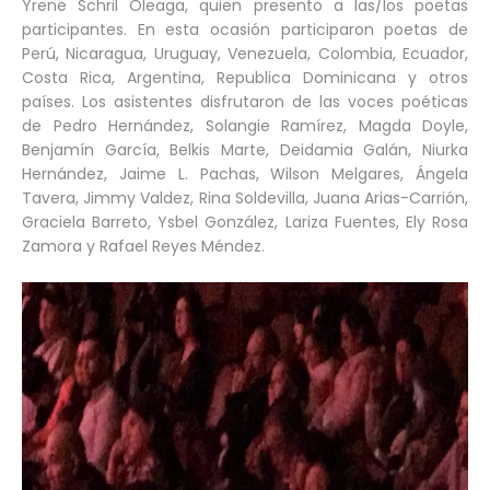
Yrene Schril Oleaga, quien presento a las/los poetas
participantes. En esta ocasión participaron poetas de
Perú, Nicaragua, Uruguay, Venezuela, Colombia, Ecuador,
Costa Rica, Argentina, Republica Dominicana y otros
países. Los asistentes disfrutaron de las voces poéticas
de Pedro Hernández, Solangie Ramírez, Magda Doyle,
Benjamín García, Belkis Marte, Deidamia Galán, Niurka
Hernández, Jaime L. Pachas, Wilson Melgares, Ángela
Tavera, Jimmy Valdez, Rina Soldevilla, Juana Arias-Carrión,
Graciela Barreto, Ysbel González, Lariza Fuentes, Ely Rosa
Zamora y Rafael Reyes Méndez.