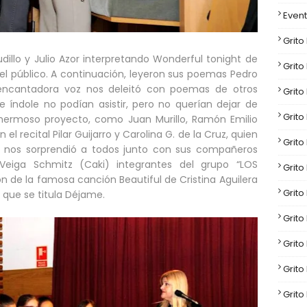
Event
Grito
udillo y Julio Azor interpretando Wonderful tonight de
Grito
el público. A continuación, leyeron sus poemas Pedro
encantadora voz nos deleitó con poemas de otros
Grito
 índole no podían asistir, pero no querían dejar de
Grito
hermoso proyecto, como Juan Murillo, Ramón Emilio
l recital Pilar Guijarro y Carolina G. de la Cruz, quien
Grito
nos sorprendió a todos junto con sus compañeros
 Veiga Schmitz (Caki) integrantes del grupo “LOS
Grito
 de la famosa canción Beautiful de Cristina Aguilera
Grito
 que se titula Déjame.
Grito
Grito
Grito
Grito