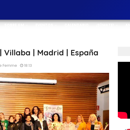
SOBRE GM
EVENTOS
CALENDARIO
¡SÚMATE!
A
| Villaba | Madrid | España
 De Femme
18:13