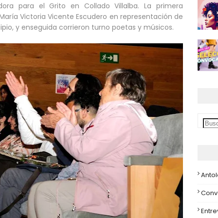
ora para el Grito en Collado Villalba. La primera
María Victoria Vicente Escudero en representación de
cipio, y enseguida corrieron turno poetas y músicos.
Anto
Conv
Entre