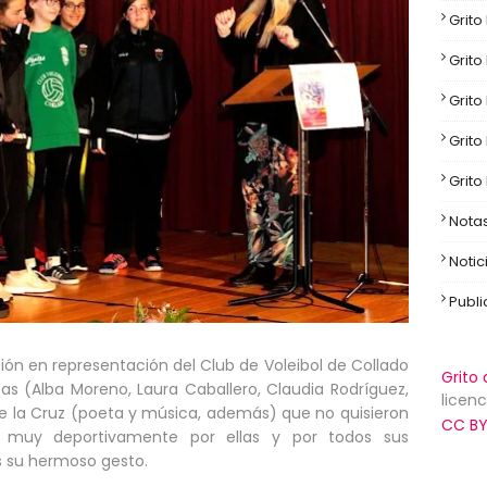
Grito
Grito
Grito
Grito
Grito
Nota
Notic
Publ
ón en representación del Club de Voleibol de Collado
Grito 
stas (Alba Moreno, Laura Caballero, Claudia Rodríguez,
licenc
de la Cruz (poeta y música, además) que no quisieron
CC BY
ar muy deportivamente por ellas y por todos sus
 su hermoso gesto.