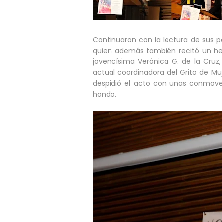
Continuaron con la lectura de sus p
quien además también recitó un h
jovencísima Verónica G. de la Cruz, 
actual coordinadora del Grito de Mu
despidió el acto con unas conmove
hondo.