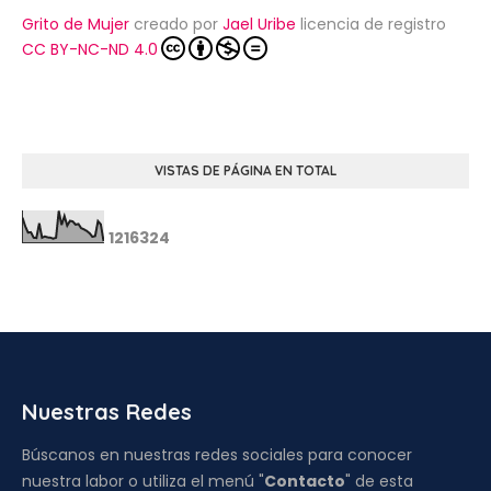
Grito de Mujer
creado por
Jael Uribe
licencia de registro
CC BY-NC-ND 4.0
VISTAS DE PÁGINA EN TOTAL
1
2
1
6
3
2
4
Nuestras Redes
Búscanos en nuestras redes sociales para conocer
nuestra labor o utiliza el menú "
Contacto
" de esta