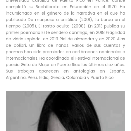
Universidad Católica de Puerto Rico en Ponce, donde
completó su Bachillerato en Educación en el 1970. Ha
incursionado en el género de la narrativa en el que ha
publicado De mariposa a crisálida (2001), La barca en el
tiempo (2005), El rostro oculto (2008). En 2013 publica su
primer poemario Este sendero conmigo, en 2018 Fragilidad
de vidrio soplado, en 2019 Piel de almendra y en 2020 Alas
de colibrí, un libro de nanas. Varios de sus cuentos y
poemas han sido premiados en certámenes nacionales e
internacionales. Ha coordinado el Festival Internacional de
poesía Grito de Mujer en Puerto Rico los últimos diez años.
Sus trabajos aparecen en antologías en España,
Argentina, Perú, India, Grecia, Colombia y Puerto Rico.