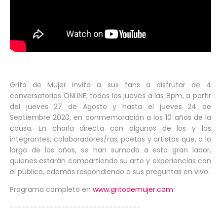
Grito de Mujer invita a sus fans a disfrutar de 4
conversatorios ONLINE, todos los jueves a las 8pm, a partir
del jueves 27 de Agosto y hasta el jueves 24 de
Septiembre 2020, en conmemoración a los 10 años de la
causa. En charla directa con algunos de los y las
integrantes, colaboradores/ras, poetas y artistas que, a lo
largo de los años, se han sumado a esta gran labor,
quienes estarán compartiendo su arte y experiencias con
el público, además respondiendo a sus preguntas en vivo.
Programa completo en
www.gritodemujer.com
---------------------------------