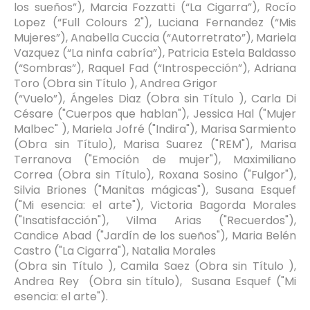
los sueños”), Marcia Fozzatti (“La Cigarra”), Rocío
Lopez (“Full Colours 2"), Luciana Fernandez (“Mis
Mujeres”), Anabella Cuccia (“Autorretrato”), Mariela
Vazquez (“La ninfa cabría”), Patricia Estela Baldasso
(“Sombras”), Raquel Fad (“Introspección”), Adriana
Toro (Obra sin Título ), Andrea Grigor
(“Vuelo”), Ángeles Diaz (Obra sin Título ), Carla Di
Césare ("Cuerpos que hablan"), Jessica Hal ("Mujer
Malbec" ), Mariela Jofré ("Indira"), Marisa Sarmiento
(Obra sin Título), Marisa Suarez ("REM"), Marisa
Terranova ("Emoción de mujer"), Maximiliano
Correa (Obra sin Título), Roxana Sosino ("Fulgor"),
Silvia Briones ("Manitas mágicas"), Susana Esquef
("Mi esencia: el arte"), Victoria Bagorda Morales
("Insatisfacción"), Vilma Arias ("Recuerdos"),
Candice Abad ("Jardín de los sueños"), Maria Belén
Castro ("La Cigarra"), Natalia Morales
(Obra sin Título ), Camila Saez (Obra sin Título ),
Andrea Rey (Obra sin título),
Susana Esquef (
"Mi
esencia: el arte").