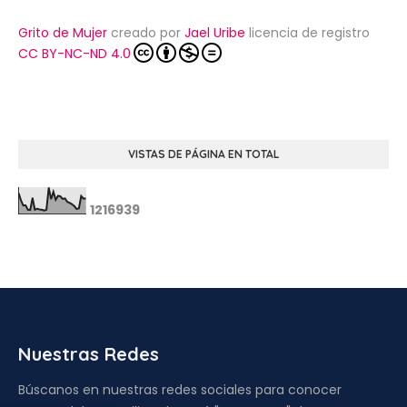
Grito de Mujer
creado por
Jael Uribe
licencia de registro
CC BY-NC-ND 4.0
VISTAS DE PÁGINA EN TOTAL
1
2
1
6
9
3
9
Nuestras Redes
Búscanos en nuestras redes sociales para conocer