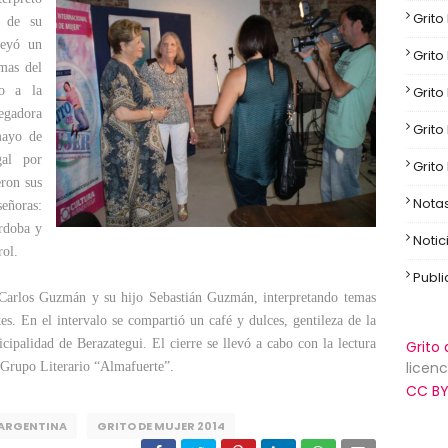
Grito
o de su
leyó un
Grito
mas del
Grito
do a la
egadora
Grito
mayo de
gal por
Grito
eron sus
Nota
eñoras:
órdoba y
Notic
rol.
Publ
te Carlos Guzmán y su hijo Sebastián Guzmán, interpretando temas
es. En el intervalo se compartió un café y dulces, gentileza de la
ipalidad de Berazategui. El cierre se llevó a cabo con la lectura
Grito 
licenc
 Grupo Literario “Almafuerte”.
CC BY
ARGENTINA
GRITO DE MUJER 2014