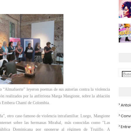
o “Almafuerte” leyeron poemas de sus autorías contra la violencia
ción realizados por la anfitriona Marga Mangione, sobre la ablación
gena Embera Chamí de Colombia.
Anto
Conv
da”, otro caso famoso de violencia intrafamiliar. Luego, Mangione
Internet sobre las hermanas Mirabal, más conocidas como "Las
Entre
pública Dominicana por oponerse al régimen de Trujillo. A