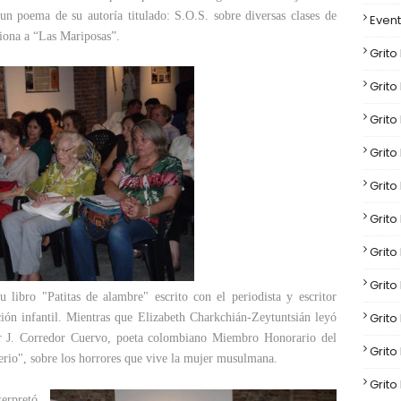
 un poema de su autoría titulado: S.O.S. sobre diversas clases de
Event
iona a “Las Mariposas”.
Grito
Grito
Grito
Grito
Grito
Grito
Grito
Grito
 libro "Patitas de alambre" escrito con el periodista y escritor
Grito
ción infantil. Mientras que Elizabeth Charkchián-Zeytuntsián leyó
or J. Corredor Cuervo, poeta colombiano Miembro Honorario del
Grito
erio", sobre los horrores que vive la mujer musulmana.
Grito
terpretó