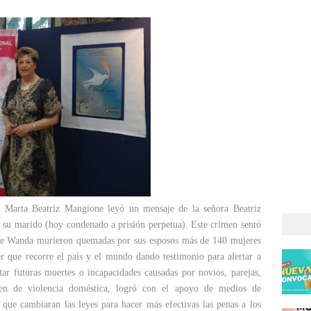
ra Marta Beatriz Mangione leyó un mensaje de la señora Beatriz
 su marido (hoy condenado a prisión perpetua). Este crimen sentó
 de Wanda murieron quemadas por sus esposos más de 140 mujeres
r que recorre el país y el mundo dando testimonio para alertar a
tar futuras muertes o incapacidades causadas por novios, parejas,
en de violencia doméstica, logró con el apoyo de medios de
que cambiaran las leyes para hacer más efectivas las penas a los