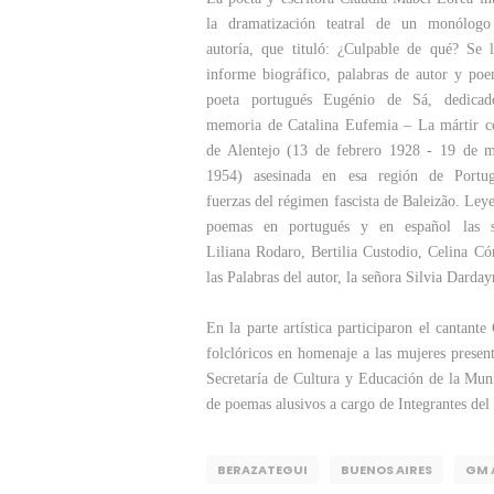
la dramatización teatral de un monólog
autoría, que tituló: ¿Culpable de qué? Se 
informe biográfico, palabras de autor y poe
poeta portugués Eugénio de Sá, dedica
memoria de Catalina Eufemia – La mártir c
de Alentejo (13 de febrero 1928 - 19 de 
1954) asesinada en esa región de Portu
fuerzas del régimen fascista de Baleizão. Ley
poemas en portugués y en español las s
Liliana Rodaro, Bertilia Custodio, Celina C
las Palabras del autor, la señora Silvia Darday
En la parte artística participaron el cantan
folclóricos en homenaje a las mujeres present
Secretaría de Cultura y Educación de la Munic
de poemas alusivos a cargo de Integrantes del
BERAZATEGUI
BUENOS AIRES
GM 