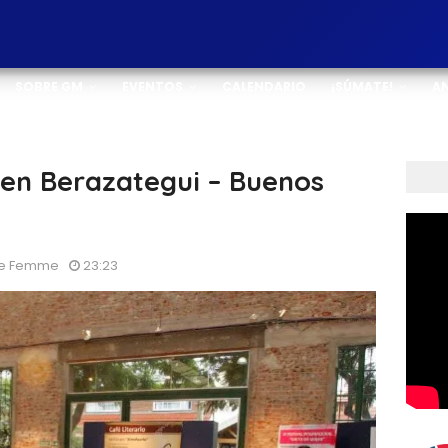
SOBRE GM
EVENTOS
CALENDARIO
¡SÚMATE!
A
 en Berazategui – Buenos
 De Femme
23:23