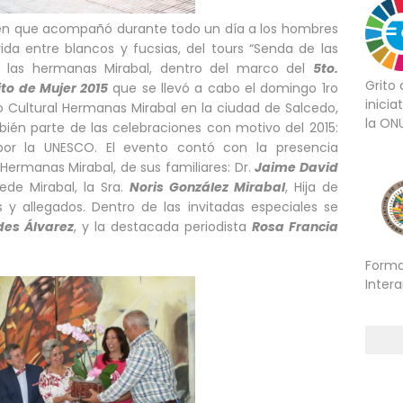
gen que acompañó durante todo un día a los hombres
ida entre blancos y fucsias, del tours “Senda de las
 las hermanas Mirabal, dentro del marco del
5to.
Grito
ito de Mujer 2015
que se llevó a cabo el domingo 1ro
inicia
o Cultural Hermanas Mirabal en la ciudad de Salcedo,
la ON
bién parte de las celebraciones con motivo del 2015:
por la UNESCO. El evento contó con la presencia
Hermanas Mirabal, de sus familiares: Dr.
Jaime David
ede Mirabal, la Sra.
Noris González Mirabal
, Hija de
es y allegados. Dentro de las invitadas especiales se
des Álvarez
, y la destacada periodista
Rosa Francia
Forma
Inter