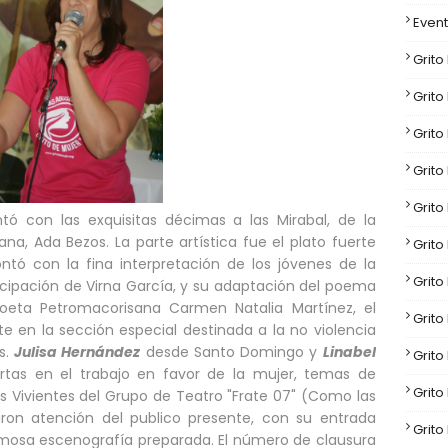
Event
Grito
Grito
Grito
Grito
Grito
ntó con las exquisitas décimas a las Mirabal, de la
, Ada Bezos. La parte artística fue el plato fuerte
Grito
ntó con la fina interpretación de los jóvenes de la
Grito
cipación de Virna García, y su adaptación del poema
poeta Petromacorisana Carmen Natalia Martínez, el
Grito
nte en la sección especial destinada a la no violencia
s.
Julisa Hernández
desde Santo Domingo y
Linabel
Grito
rtas en el trabajo en favor de la mujer, temas de
Grito
as Vivientes del Grupo de Teatro "Frate 07" (Como las
ron atención del publico presente, con su entrada
Grito
osa escenografía preparada. El número de clausura