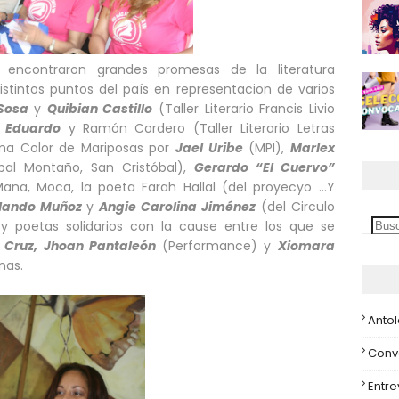
e encontraron grandes promesas de la literatura
stintos puntos del país en representacion de varios
Sosa
y
Quibian Castillo
(Taller Literario Francis Livio
a Eduardo
y Ramón Cordero (Taller Literario Letras
ma Color de Mariposas por
Jael Uribe
(MPI),
Marlex
bal Montaño, San Cristóbal),
Gerardo “El Cuervo”
ana, Moca, la poeta Farah Hallal (del proyecyo ...Y
lando Muñoz
y
Angie Carolina Jiménez
(del Circulo
, y poetas solidarios con la cause entre los que se
 Cruz, Jhoan Pantaleón
(Performance) y
Xiomara
unas.
Anto
Conv
Entre