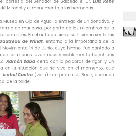
é, cortesía del Senador de Salcedo el Dr.
Luis René
 Dedé Mirabal y el monumento a las hermanas.
asa Museo en Ojo de Agua, la entrega de un donativo, y
n forma de mariposa, por parte de los miembros de la
resentantes. En el acto de cierre se hicieron sentir las
Gautreau de Windt
, entorno a la importancia de la
del Movimiento 14 de Junio, cuyo himno, fue cantado a
s con las manos levantadas y visiblemente henchidos
sa.
Ramón Saba
cerró con la palabras de rigor, y un
ia en la situación que se vive en el momento, que
en
Isabel Castro
(viola) interpretó a JJ Bach, cerrando
al de la tarde.