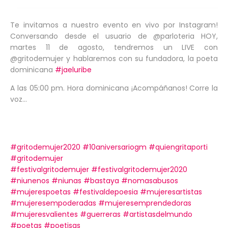
Te invitamos a nuestro evento en vivo por Instagram!
Conversando desde el usuario de @parloteria HOY,
martes 11 de agosto, tendremos un LIVE con
@gritodemujer y hablaremos con su fundadora, la poeta
dominicana
#
jaeluribe
A las 05:00 pm. Hora dominicana ¡Acompáñanos! Corre la
voz...
#
gritodemujer2020
#
10aniversariogm
#
quiengritaporti
#
gritodemujer
#
festivalgritodemujer
#
festivalgritodemujer2020
#
niunenos
#
niunas
#
bastaya
#
nomasabusos
#
mujerespoetas
#
festivaldepoesia
#
mujeresartistas
#
mujeresempoderadas
#
mujeresemprendedoras
#
mujeresvalientes
#
guerreras
#
artistasdelmundo
#
poetas
#
poetisas