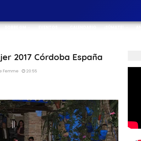
SOBRE GM
EVENTOS
CALENDARIO
¡SÚMATE!
A
ujer 2017 Córdoba España
 De Femme
20:55