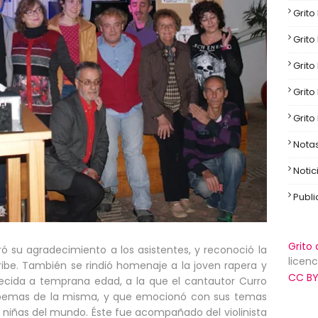
Grito
Grito
Grito
Grito
Grito
Nota
Notic
Publ
Grito 
ró su agradecimiento a los asistentes, y reconoció la
licenc
Uribe. También se rindió homenaje a la joven rapera y
CC BY
ecida a temprana edad, a la que el cantautor Curro
poemas de la misma, y que emocionó con sus temas
y niñas del mundo. Éste fue acompañado del violinista