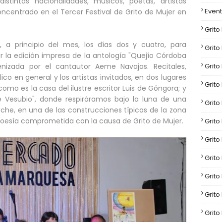
istintas nacionalidades, músicos, poetas, artistas
Event
oncentrado en el Tercer Festival de Grito de Mujer en
Grito
s, a principio del mes, los días dos y cuatro, para
Grito
tar la edición impresa de la antología "Quejío Córdoba
Grito
nizada por el cantautor Aeme Navajas. Recitales,
ico en general y los artistas invitados, en dos lugares
Grito
como es la casa del ilustre escritor Luis de Góngora; y
de Vesubio", donde respiráramos bajo la luna de una
Grito
che, en una de las construcciones típicas de la zona
poesía comprometida con la causa de Grito de Mujer.
Grito
Grito
Grito
Grito
Grito
Grito