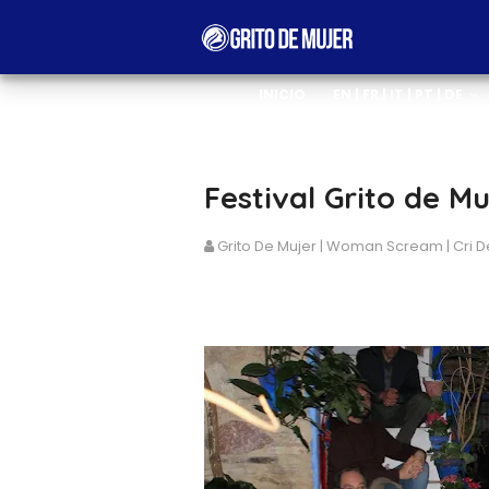
INICIO
EN | FR | IT | PT | DE
Festival Grito de M
Grito De Mujer | Woman Scream | Cri