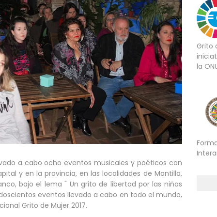
Grito
inicia
la ON
Forma
Inter
evado a cabo ocho eventos musicales y poéticos con
ital y en la provincia, en las localidades de Montilla,
co, bajo el lema " Un grito de libertad por las niñas
doscientos eventos llevado a cabo en todo el mundo,
cional Grito de Mujer 2017.